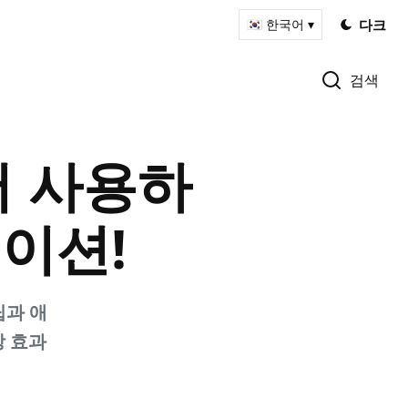
다크
🇰🇷 한국어 ▾
검색
서 사용하
이션!
팁과 애
장 효과