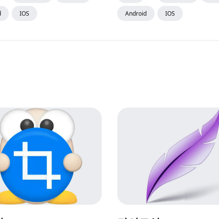
d
IOS
Android
IOS