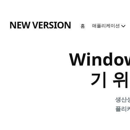
NEW VERSION
애플리케이션
홈
블
로
그
Wind
검
색
기 
생산성
플리케