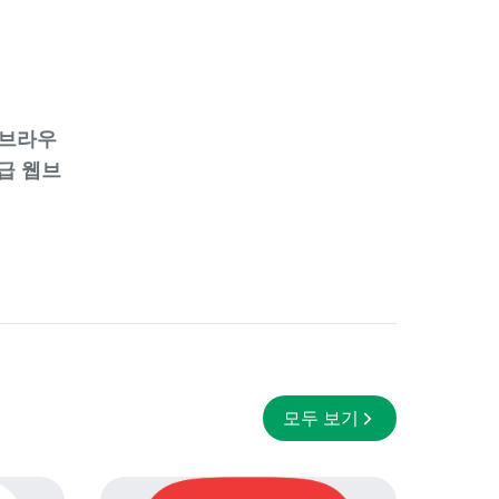
 브라우
로급 웹브
모두 보기